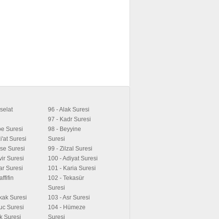
selat
96 - Alak Suresi
97 - Kadr Suresi
be Suresi
98 - Beyyine
i'at Suresi
Suresi
ese Suresi
99 - Zilzal Suresi
vir Suresi
100 - Adiyat Suresi
tar Suresi
101 - Karia Suresi
ffifin
102 - Tekasür
Suresi
ikak Suresi
103 - Asr Suresi
uc Suresi
104 - Hümeze
ık Suresi
Suresi