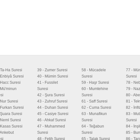
 Ta-Ha Suresi
39 - Zumer Suresi
58 - Mücadele
77 - Mür
 Enbiyâ Suresi
40 - Mümin Suresi
Suresi
Suresi
 Hacc Suresi
41 - Fussilet
59 - Haşr Suresi
78 - Ne
 Mü'minun
Suresi
60 - Mumtehine
79 - Naz
si
42 - Şura Suresi
Suresi
80 - Ab
 Nur Suresi
43 - Zuhruf Suresi
61 - Saff Suresi
81 - Tek
 Furkan Suresi
44 - Duhan Suresi
62 - Cuma Suresi
82 - İnfi
 Şuara Suresi
45 - Casiye Suresi
63 - Munafikun
83 - Muta
 Neml Suresi
46 - Ahkaf Suresi
Suresi
Suresi
 Kasas Suresi
47 - Muhammed
64 - Teğabun
84 - İnş
 Ankebut
Suresi
Suresi
85 - Bur
si
48 - Fetih Suresi
65 - Talak Suresi
86 - Tar