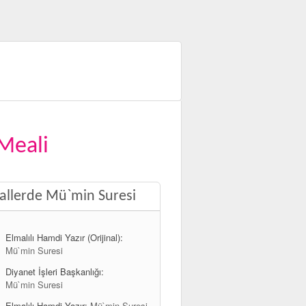
Meali
llerde Mü`min Suresi
Elmalılı Hamdi Yazır (Orijinal):
Mü`min Suresi
Diyanet İşleri Başkanlığı:
Mü`min Suresi
Elmalılı Hamdi Yazır:
Mü`min Suresi