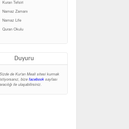
Kuran Tefsiri
Namaz Zamanı
Namaz Life
Quran Okulu
Duyuru
Sizde de Kur'an Meali sitesi kurmak
istiyorsanız, bize
facebook
sayfası
aracılığı ile ulaşabilirsiniz.