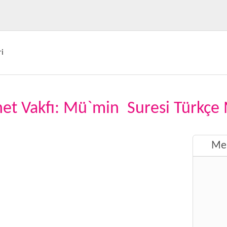
i
net Vakfı: Mü`min Suresi Türkçe 
Mea