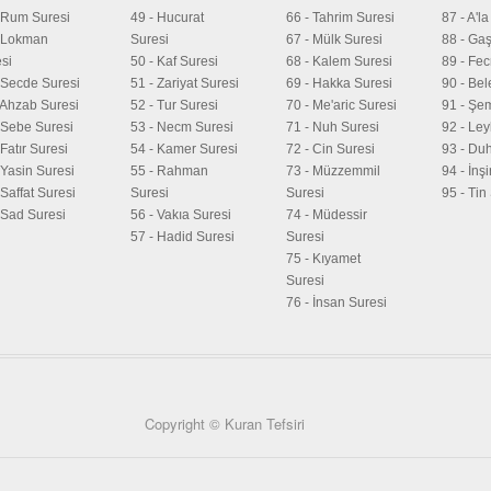
 Rum Suresi
49 - Hucurat
66 - Tahrim Suresi
87 - A'l
- Lokman
Suresi
67 - Mülk Suresi
88 - Gaş
si
50 - Kaf Suresi
68 - Kalem Suresi
89 - Fec
 Secde Suresi
51 - Zariyat Suresi
69 - Hakka Suresi
90 - Bel
 Ahzab Suresi
52 - Tur Suresi
70 - Me'aric Suresi
91 - Şe
 Sebe Suresi
53 - Necm Suresi
71 - Nuh Suresi
92 - Ley
 Fatır Suresi
54 - Kamer Suresi
72 - Cin Suresi
93 - Du
 Yasin Suresi
55 - Rahman
73 - Müzzemmil
94 - İnş
 Saffat Suresi
Suresi
Suresi
95 - Tin
 Sad Suresi
56 - Vakıa Suresi
74 - Müdessir
57 - Hadid Suresi
Suresi
75 - Kıyamet
Suresi
76 - İnsan Suresi
Copyright © Kuran Tefsiri