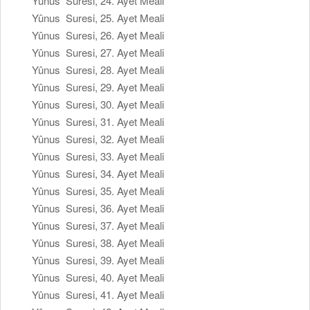
Yûnus Suresi, 24. Ayet Meali
Yûnus Suresi, 25. Ayet Meali
Yûnus Suresi, 26. Ayet Meali
Yûnus Suresi, 27. Ayet Meali
Yûnus Suresi, 28. Ayet Meali
Yûnus Suresi, 29. Ayet Meali
Yûnus Suresi, 30. Ayet Meali
Yûnus Suresi, 31. Ayet Meali
Yûnus Suresi, 32. Ayet Meali
Yûnus Suresi, 33. Ayet Meali
Yûnus Suresi, 34. Ayet Meali
Yûnus Suresi, 35. Ayet Meali
Yûnus Suresi, 36. Ayet Meali
Yûnus Suresi, 37. Ayet Meali
Yûnus Suresi, 38. Ayet Meali
Yûnus Suresi, 39. Ayet Meali
Yûnus Suresi, 40. Ayet Meali
Yûnus Suresi, 41. Ayet Meali