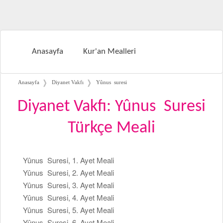
Anasayfa
Kur'an Mealleri
❭
❭
Anasayfa
Diyanet Vakfı
Yûnus suresi
Diyanet Vakfı: Yûnus Suresi
Türkçe Meali
Yûnus Suresi, 1. Ayet Meali
Yûnus Suresi, 2. Ayet Meali
Yûnus Suresi, 3. Ayet Meali
Yûnus Suresi, 4. Ayet Meali
Yûnus Suresi, 5. Ayet Meali
Yûnus Suresi, 6. Ayet Meali