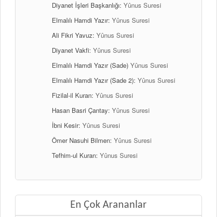
Diyanet İşleri Başkanlığı:
Yûnus Suresi
Elmalılı Hamdi Yazır:
Yûnus Suresi
Ali Fikri Yavuz:
Yûnus Suresi
Diyanet Vakfi:
Yûnus Suresi
Elmalılı Hamdi Yazır (Sade)
Yûnus Suresi
Elmalılı Hamdi Yazır (Sade 2):
Yûnus Suresi
Fizilal-il Kuran:
Yûnus Suresi
Hasan Basri Çantay:
Yûnus Suresi
İbni Kesir:
Yûnus Suresi
Ömer Nasuhi Bilmen:
Yûnus Suresi
Tefhim-ul Kuran:
Yûnus Suresi
En Çok Arananlar