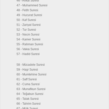
46 - Ahkaf Suresi
47 - Muhammed Suresi
48 - Fetih Suresi
49 - Hucurat Suresi
50 - Kaf Suresi
51 - Zariyat Suresi
52 - Tur Suresi
53 - Necm Suresi
54 - Kamer Suresi
55 - Rahman Suresi
56 - Vakıa Suresi
57 - Hadid Suresi
58 - Mücadele Suresi
59 - Haşr Suresi
60 - Mumtehine Suresi
61 - Saff Suresi
62 - Cuma Suresi
63 - Munafikun Suresi
64 - Teğabun Suresi
65 - Talak Suresi
66 - Tahrim Suresi
67 - Mülk Suresi