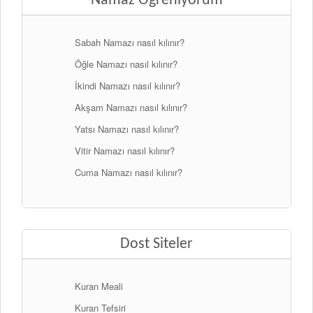
Namaz Öğreniyorum
Sabah Namazı nasıl kılınır?
Öğle Namazı nasıl kılınır?
İkindi Namazı nasıl kılınır?
Akşam Namazı nasıl kılınır?
Yatsı Namazı nasıl kılınır?
Vitir Namazı nasıl kılınır?
Cuma Namazı nasıl kılınır?
Dost Siteler
Kuran Meali
Kuran Tefsiri