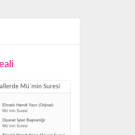
eali
llerde Mü`min Suresi
Elmalılı Hamdi Yazır (Orijinal):
Mü`min Suresi
Diyanet İşleri Başkanlığı:
Mü`min Suresi
Elmalılı Hamdi Yazır:
Mü`min Suresi