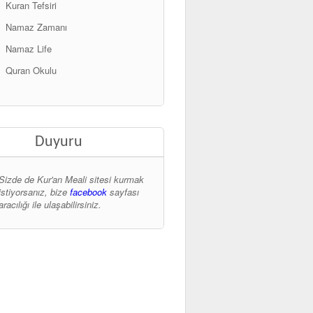
Kuran Tefsiri
Namaz Zamanı
Namaz Life
Quran Okulu
Duyuru
Sizde de Kur'an Meali sitesi kurmak
istiyorsanız, bize
facebook
sayfası
aracılığı ile ulaşabilirsiniz.