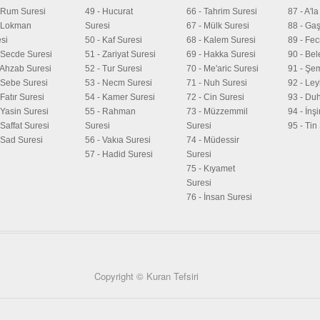
 Rum Suresi
49 - Hucurat
66 - Tahrim Suresi
87 - A'l
- Lokman
Suresi
67 - Mülk Suresi
88 - Gaş
si
50 - Kaf Suresi
68 - Kalem Suresi
89 - Fec
 Secde Suresi
51 - Zariyat Suresi
69 - Hakka Suresi
90 - Bel
 Ahzab Suresi
52 - Tur Suresi
70 - Me'aric Suresi
91 - Şe
 Sebe Suresi
53 - Necm Suresi
71 - Nuh Suresi
92 - Ley
 Fatır Suresi
54 - Kamer Suresi
72 - Cin Suresi
93 - Du
 Yasin Suresi
55 - Rahman
73 - Müzzemmil
94 - İnş
 Saffat Suresi
Suresi
Suresi
95 - Tin
 Sad Suresi
56 - Vakıa Suresi
74 - Müdessir
57 - Hadid Suresi
Suresi
75 - Kıyamet
Suresi
76 - İnsan Suresi
Copyright © Kuran Tefsiri