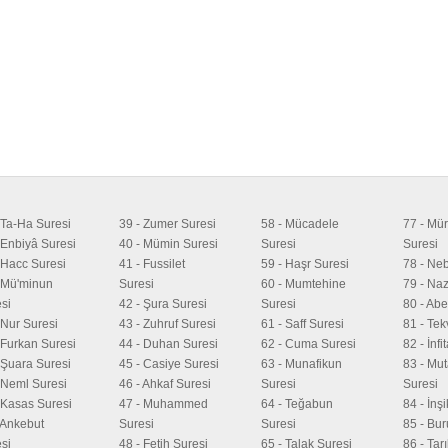
 Ta-Ha Suresi
39 - Zumer Suresi
58 - Mücadele
77 - Mür
 Enbiyâ Suresi
40 - Mümin Suresi
Suresi
Suresi
 Hacc Suresi
41 - Fussilet
59 - Haşr Suresi
78 - Ne
 Mü'minun
Suresi
60 - Mumtehine
79 - Naz
si
42 - Şura Suresi
Suresi
80 - Ab
 Nur Suresi
43 - Zuhruf Suresi
61 - Saff Suresi
81 - Tek
 Furkan Suresi
44 - Duhan Suresi
62 - Cuma Suresi
82 - İnfi
 Şuara Suresi
45 - Casiye Suresi
63 - Munafikun
83 - Muta
 Neml Suresi
46 - Ahkaf Suresi
Suresi
Suresi
 Kasas Suresi
47 - Muhammed
64 - Teğabun
84 - İnş
 Ankebut
Suresi
Suresi
85 - Bur
si
48 - Fetih Suresi
65 - Talak Suresi
86 - Tar