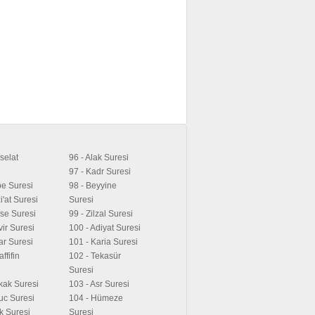
selat
96 - Alak Suresi
97 - Kadr Suresi
be Suresi
98 - Beyyine
i'at Suresi
Suresi
ese Suresi
99 - Zilzal Suresi
vir Suresi
100 - Adiyat Suresi
tar Suresi
101 - Karia Suresi
ffifin
102 - Tekasür
Suresi
ikak Suresi
103 - Asr Suresi
uc Suresi
104 - Hümeze
ık Suresi
Suresi