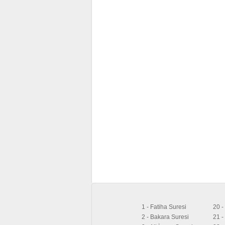
1 - Fatiha Suresi
20 -
2 - Bakara Suresi
21 -