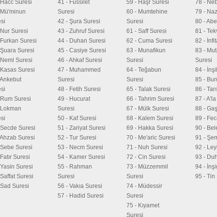
 Hacc Suresi
41 - Fussilet
59 - Haşr Suresi
78 - Ne
 Mü'minun
Suresi
60 - Mumtehine
79 - Naz
si
42 - Şura Suresi
Suresi
80 - Ab
 Nur Suresi
43 - Zuhruf Suresi
61 - Saff Suresi
81 - Tek
 Furkan Suresi
44 - Duhan Suresi
62 - Cuma Suresi
82 - İnfi
 Şuara Suresi
45 - Casiye Suresi
63 - Munafikun
83 - Muta
 Neml Suresi
46 - Ahkaf Suresi
Suresi
Suresi
 Kasas Suresi
47 - Muhammed
64 - Teğabun
84 - İnş
 Ankebut
Suresi
Suresi
85 - Bur
si
48 - Fetih Suresi
65 - Talak Suresi
86 - Tar
 Rum Suresi
49 - Hucurat
66 - Tahrim Suresi
87 - A'l
- Lokman
Suresi
67 - Mülk Suresi
88 - Gaş
si
50 - Kaf Suresi
68 - Kalem Suresi
89 - Fec
 Secde Suresi
51 - Zariyat Suresi
69 - Hakka Suresi
90 - Bel
 Ahzab Suresi
52 - Tur Suresi
70 - Me'aric Suresi
91 - Şe
 Sebe Suresi
53 - Necm Suresi
71 - Nuh Suresi
92 - Ley
 Fatır Suresi
54 - Kamer Suresi
72 - Cin Suresi
93 - Du
 Yasin Suresi
55 - Rahman
73 - Müzzemmil
94 - İnş
 Saffat Suresi
Suresi
Suresi
95 - Tin
 Sad Suresi
56 - Vakıa Suresi
74 - Müdessir
57 - Hadid Suresi
Suresi
75 - Kıyamet
Suresi