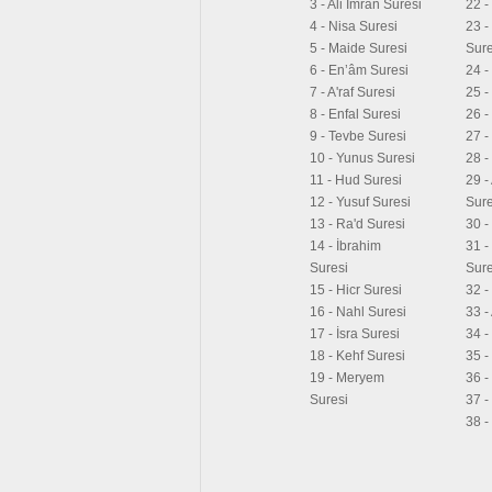
3 - Ali İmran Suresi
22 -
4 - Nisa Suresi
23 -
5 - Maide Suresi
Sure
6 - En’âm Suresi
24 -
7 - A'raf Suresi
25 -
8 - Enfal Suresi
26 -
9 - Tevbe Suresi
27 -
10 - Yunus Suresi
28 -
11 - Hud Suresi
29 -
12 - Yusuf Suresi
Sure
13 - Ra'd Suresi
30 -
14 - İbrahim
31 
Suresi
Sure
15 - Hicr Suresi
32 -
16 - Nahl Suresi
33 -
17 - İsra Suresi
34 -
18 - Kehf Suresi
35 -
19 - Meryem
36 -
Suresi
37 -
38 -