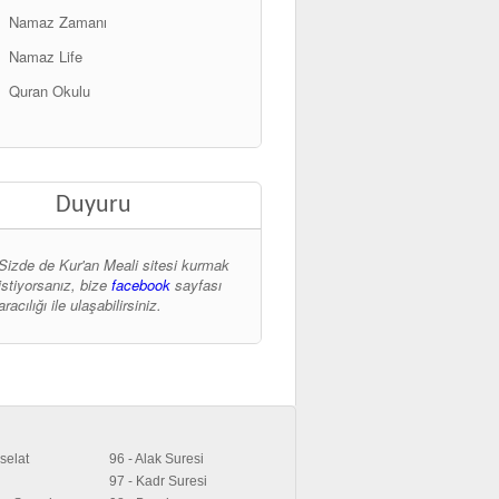
Namaz Zamanı
Namaz Life
Quran Okulu
Duyuru
Sizde de Kur'an Meali sitesi kurmak
istiyorsanız, bize
facebook
sayfası
aracılığı ile ulaşabilirsiniz.
selat
96 - Alak Suresi
97 - Kadr Suresi