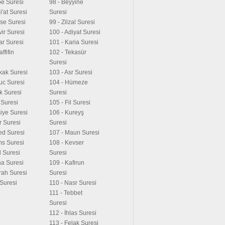
be Suresi
98 - Beyyine
i'at Suresi
Suresi
ese Suresi
99 - Zilzal Suresi
vir Suresi
100 - Adiyat Suresi
tar Suresi
101 - Karia Suresi
ffifin
102 - Tekasür
Suresi
ikak Suresi
103 - Asr Suresi
uc Suresi
104 - Hümeze
ık Suresi
Suresi
a Suresi
105 - Fil Suresi
iye Suresi
106 - Kureyş
r Suresi
Suresi
ed Suresi
107 - Maun Suresi
ms Suresi
108 - Kevser
l Suresi
Suresi
ha Suresi
109 - Kafirun
irah Suresi
Suresi
 Suresi
110 - Nasr Suresi
111 - Tebbet
Suresi
112 - İhlas Suresi
113 - Felak Suresi