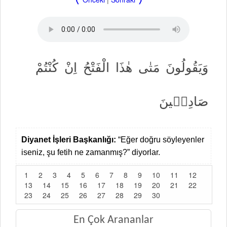
وَيَقُولُونَ
مَتٰى
هٰذَا
الْفَتْحُ
اِنْ
كُنْتُمْ
صَادِق۪ينَ
Diyanet İşleri Başkanlığı:
“Eğer doğru söyleyenler
iseniz, şu fetih ne zamanmış?” diyorlar.
1
2
3
4
5
6
7
8
9
10
11
12
13
14
15
16
17
18
19
20
21
22
23
24
25
26
27
28
29
30
En Çok Arananlar