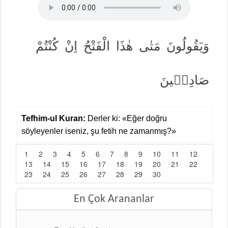
وَيَقُولُونَ
مَتٰى
هٰذَا
الْفَتْحُ
اِنْ
كُنْتُمْ
صَادِق۪ينَ
Tefhim-ul Kuran:
Derler ki: «Eğer doğru
söyleyenler iseniz, şu fetih ne zamanmış?»
1
2
3
4
5
6
7
8
9
10
11
12
13
14
15
16
17
18
19
20
21
22
23
24
25
26
27
28
29
30
En Çok Arananlar