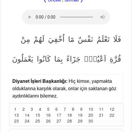
فَلَا
تَعْلَمُ
نَفْسٌ
مَٓا
اُخْفِيَ
لَهُمْ
مِنْ
قُرَّةِ
اَعْيُنٍۚ
جَزَٓاءً
بِمَا
كَانُوا
يَعْمَلُونَ
Diyanet İşleri Başkanlığı:
Hiç kimse, yapmakta
olduklarına karşılık olarak, onlar için saklanan göz
aydınlıklarını bilemez.
1
2
3
4
5
6
7
8
9
10
11
12
13
14
15
16
17
18
19
20
21
22
23
24
25
26
27
28
29
30