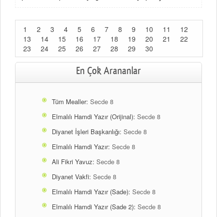
1
2
3
4
5
6
7
8
9
10
11
12
13
14
15
16
17
18
19
20
21
22
23
24
25
26
27
28
29
30
En Çok Arananlar
Tüm Mealler:
Secde 8
Elmalılı Hamdi Yazır (Orijinal):
Secde 8
Diyanet İşleri Başkanlığı:
Secde 8
Elmalılı Hamdi Yazır:
Secde 8
Ali Fikri Yavuz:
Secde 8
Diyanet Vakfi:
Secde 8
Elmalılı Hamdi Yazır (Sade):
Secde 8
Elmalılı Hamdi Yazır (Sade 2):
Secde 8