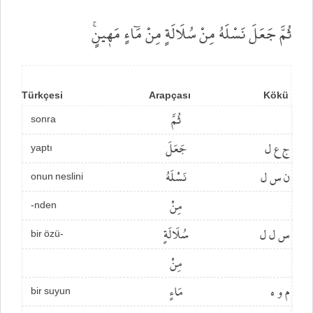
ثُمَّ جَعَلَ نَسْلَهُ مِنْ سُلَالَةٍ مِنْ مَٓاءٍ مَه۪ينٍۚ
Türkçesi
Arapçası
Kökü
ثُمَّ
sonra
ج ع ل
جَعَلَ
yaptı
ن س ل
نَسْلَهُ
onun neslini
مِنْ
-nden
س ل ل
سُلَالَةٍ
bir özü-
مِنْ
م و ه
مَاءٍ
bir suyun