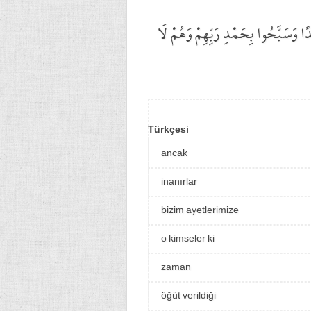
َدًا وَسَبَّحُوا بِحَمْدِ رَبِّهِمْ وَهُمْ لَا
Türkçesi
ancak
inanırlar
bizim ayetlerimize
o kimseler ki
zaman
öğüt verildiği