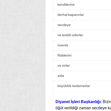
kendilerine
derhal kapanırlar
secdeye
ve tesbih ederler
överek
Rablerini
ve onlar
asla
büyüklük taslamazlar
Diyanet İşleri Başkanlığı:
Bizi
öğüt verildiği zaman secdeye k