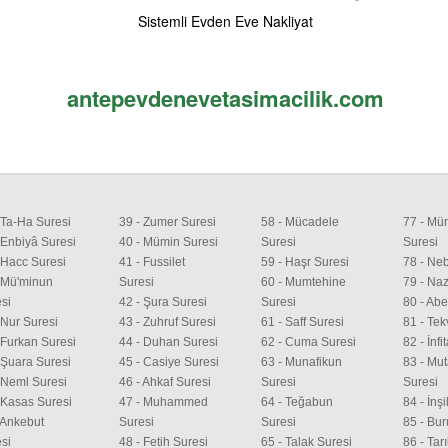
Sistemli Evden Eve Nakliyat
antepevdenevetasimacilik.com
 Ta-Ha Suresi
39 - Zumer Suresi
58 - Mücadele
77 - Mür
 Enbiyâ Suresi
40 - Mümin Suresi
Suresi
Suresi
 Hacc Suresi
41 - Fussilet
59 - Haşr Suresi
78 - Ne
 Mü'minun
Suresi
60 - Mumtehine
79 - Naz
si
42 - Şura Suresi
Suresi
80 - Ab
 Nur Suresi
43 - Zuhruf Suresi
61 - Saff Suresi
81 - Tek
 Furkan Suresi
44 - Duhan Suresi
62 - Cuma Suresi
82 - İnfi
 Şuara Suresi
45 - Casiye Suresi
63 - Munafikun
83 - Muta
 Neml Suresi
46 - Ahkaf Suresi
Suresi
Suresi
 Kasas Suresi
47 - Muhammed
64 - Teğabun
84 - İnş
 Ankebut
Suresi
Suresi
85 - Bur
si
48 - Fetih Suresi
65 - Talak Suresi
86 - Tar