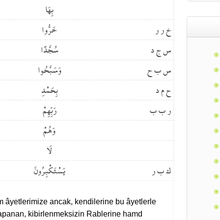
بِهَا
خ ر ر
خَرُّوا
س ج د
سُجَّدًا
س ب ح
وَسَبَّحُوا
ح م د
بِحَمْدِ
ر ب ب
رَبِّهِمْ
وَهُمْ
لَا
ك ب ر
يَسْتَكْبِرُونَ
m âyetlerimize ancak, kendilerine bu âyetlerle
apanan, kibirlenmeksizin Rablerine hamd