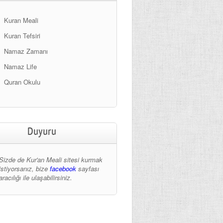
Kuran Meali
Kuran Tefsiri
Namaz Zamanı
Namaz Life
Quran Okulu
Duyuru
Sizde de Kur'an Meali sitesi kurmak
istiyorsanız, bize
facebook
sayfası
aracılığı ile ulaşabilirsiniz.