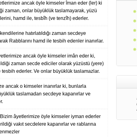
tlerimize ancak öyle kimseler îman eder (ler) ki
diği zaman, onlar büyüklük taslamayarak, yüzü
rini, hamd ile, tesbîh (ve tenzîh) ederler.
kendilerine hatırlatıldığı zaman secdeye
ak Rabblarını hamd ile tesbih edenler inanırlar.
etlerimize ancak öyle kimseler imân eder ki,
rildiği zaman secde ediciler olarak yüzüstü (yere)
 tesbih ederler. Ve onlar büyüklük taslamazlar.
ze ancak o kimseler inanırlar ki, bunlarla
büyüklük taslamadan secdeye kapanırlar ve
r.
Bizim âyetlerimize öyle kimseler iyman ederler
rildiği vakıt secdelere kapanırlar ve rablarına
rlenmezler