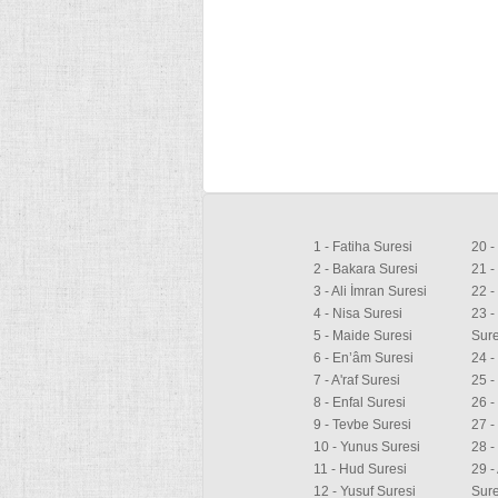
1 - Fatiha Suresi
20 -
2 - Bakara Suresi
21 -
3 - Ali İmran Suresi
22 -
4 - Nisa Suresi
23 -
5 - Maide Suresi
Sure
6 - En’âm Suresi
24 -
7 - A'raf Suresi
25 -
8 - Enfal Suresi
26 -
9 - Tevbe Suresi
27 -
10 - Yunus Suresi
28 -
11 - Hud Suresi
29 -
12 - Yusuf Suresi
Sure