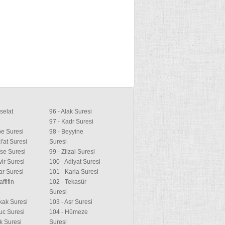
selat
96 - Alak Suresi
97 - Kadr Suresi
be Suresi
98 - Beyyine
i'at Suresi
Suresi
ese Suresi
99 - Zilzal Suresi
vir Suresi
100 - Adiyat Suresi
tar Suresi
101 - Karia Suresi
ffifin
102 - Tekasür
Suresi
ikak Suresi
103 - Asr Suresi
uc Suresi
104 - Hümeze
ık Suresi
Suresi