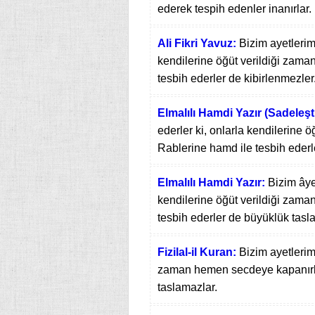
ederek tespih edenler inanırlar.
Ali Fikri Yavuz:
Bizim ayetlerim
kendilerine öğüt verildiği zama
tesbih ederler de kibirlenmezler
Elmalılı Hamdi Yazır (Sadeleşti
ederler ki, onlarla kendilerine 
Rablerine hamd ile tesbih ederl
Elmalılı Hamdi Yazır:
Bizim âye
kendilerine öğüt verildiği zama
tesbih ederler de büyüklük tasl
Fizilal-il Kuran:
Bizim ayetlerim
zaman hemen secdeye kapanırlar
taslamazlar.