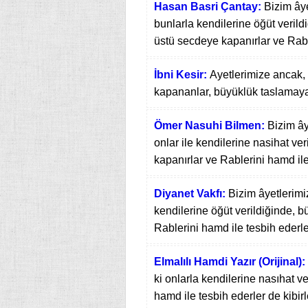
Hasan Basri Çantay:
Bizim âye
bunlarla kendilerine öğüt veril
üstü secdeye kapanırlar ve Rable
İbni Kesir:
Ayetlerimize ancak, 
kapananlar, büyüklük taslamayar
Ömer Nasuhi Bilmen:
Bizim ây
onlar ile kendilerine nasihat ve
kapanırlar ve Rablerini hamd ile
Diyanet Vakfı:
Bizim âyetlerimi
kendilerine öğüt verildiğinde, 
Rablerini hamd ile tesbih ederle
Elmalılı Hamdi Yazır (Orijinal):
ki onlarla kendilerine nasıhat ve
hamd ile tesbih ederler de kibi