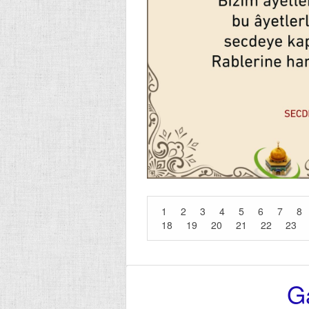
1
2
3
4
5
6
7
8
18
19
20
21
22
23
G