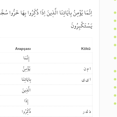
اِنَّمَا يُؤْمِنُ بِاٰيَاتِنَا الَّذ۪ينَ اِذَا ذُكِّرُوا بِهَا خَرُّوا سُجّ
يَسْتَكْبِرُونَ
Arapçası
Kökü
إِنَّمَا
ا م ن
يُؤْمِنُ
ا ي ي
بِايَاتِنَا
الَّذِينَ
إِذَا
ذ ك ر
ذُكِّرُوا